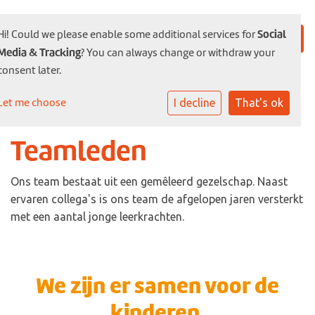
Social
Hi! Could we please enable some additional services for
Media & Tracking
? You can always change or withdraw your
consent later.
Let me choose
I decline
That's ok
Teamleden
Ons team bestaat uit een gemêleerd gezelschap. Naast
ervaren collega's is ons team de afgelopen jaren versterkt
met een aantal jonge leerkrachten.
We zijn er samen voor de
kinderen.