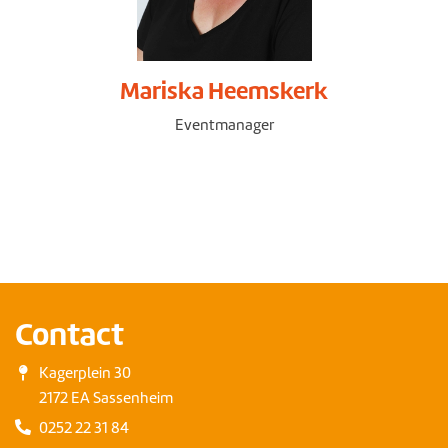
Mariska Heemskerk
Eventmanager
Contact
Kagerplein 30
2172 EA Sassenheim
0252 22 31 84