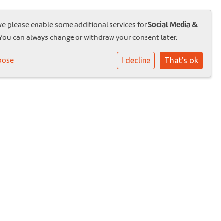
Social Media &
we please enable some additional services for
 You can always change or withdraw your consent later.
oose
I decline
That's ok