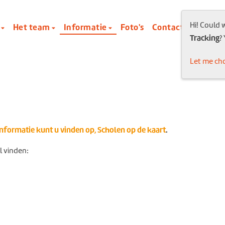
Hi! Could 
l
Het team
Informatie
Foto's
Contact
Tracking
?
Let me ch
nformatie kunt u vinden op, Scholen op de kaart
.
l vinden: