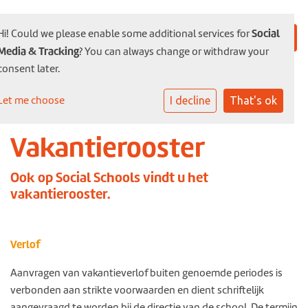
Social
Hi! Could we please enable some additional services for
Media & Tracking
? You can always change or withdraw your
consent later.
Let me choose
I decline
That's ok
Vakantierooster
Ook op Social Schools vindt u het
vakantierooster.
Verlof
Aanvragen van vakantieverlof buiten genoemde periodes is
verbonden aan strikte voorwaarden en dient schriftelijk
aangevraagd te worden bij de directie van de school. De termijn